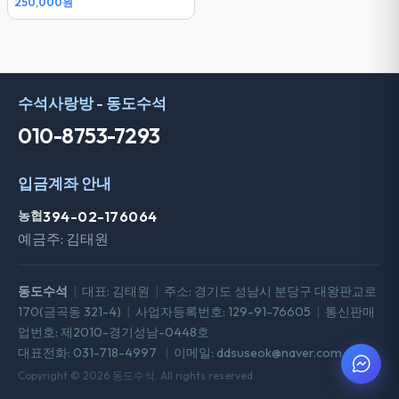
250,000원
전화문의
수석사랑방 - 동도수석
010-8753-7293
입금계좌 안내
농협
394-02-176064
예금주: 김태원
동도수석
|
대표: 김태원
|
주소: 경기도 성남시 분당구 대왕판교로
170(금곡동 321-4)
|
사업자등록번호: 129-91-76605
|
통신판매
업번호: 제2010-경기성남-0448호
대표전화: 031-718-4997
|
이메일: ddsuseok@naver.com
Copyright © 2026 동도수석. All rights reserved.