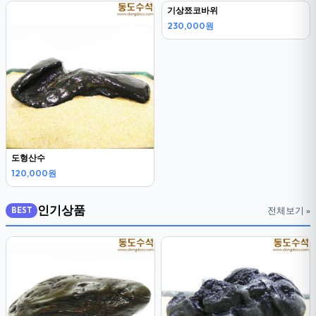
도형산수
기상쬬코바위
120,000원
230,000원
인기상품
전체보기 »
BEST