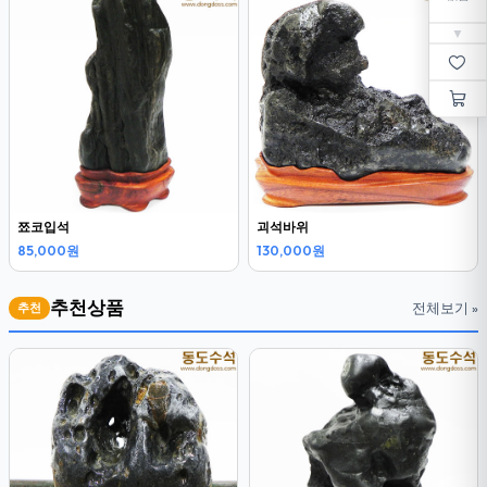
▼
쬬코입석
괴석바위
85,000원
130,000원
추천상품
전체보기 »
추천