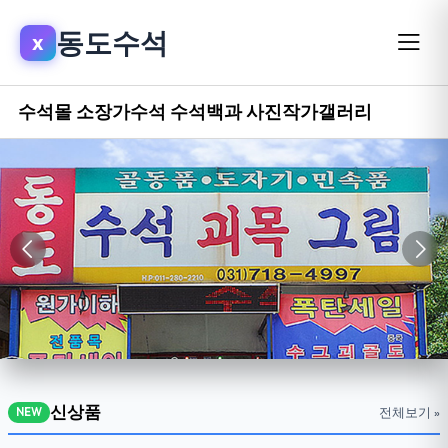
동도수석
x
수석몰
소장가수석
수석백과
사진작가갤러리
신상품
전체보기 »
NEW