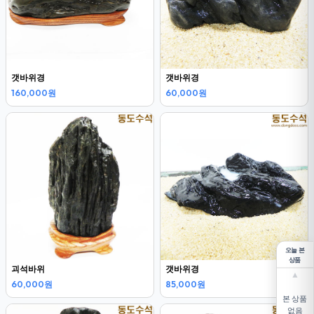
갯바위경
갯바위경
160,000원
60,000원
오늘 본
상품
괴석바위
갯바위경
▲
60,000원
85,000원
본 상품
없음