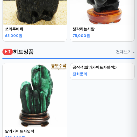
쓰리투바위
생각하는사람
65,000원
75,000원
히트상품
전체보기 »
HIT
말라카이트자연석
공작석(말라카이트자연석))