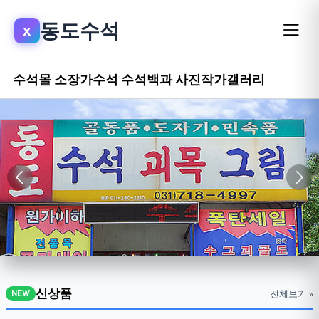
동도수석
x
수석몰
소장가수석
수석백과
사진작가갤러리
신상품
전체보기 »
NEW