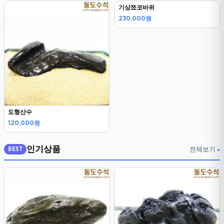
도형산수
기상쬬코바위
120,000원
230,000원
인기상품
전체보기 »
BEST