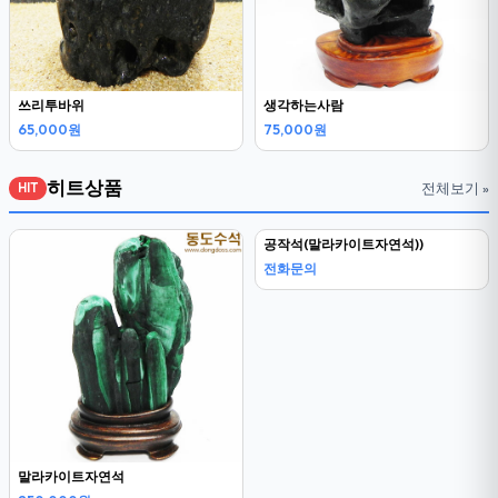
쓰리투바위
생각하는사람
65,000원
75,000원
히트상품
전체보기 »
HIT
말라카이트자연석
공작석(말라카이트자연석))