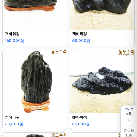
갯바위경
갯바위경
160,000원
60,000원
오늘 본
상품
괴석바위
갯바위경
▲
60,000원
85,000원
본 상품
없음