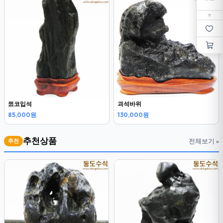
▼
쬬코입석
괴석바위
85,000원
130,000원
추천상품
전체보기 »
추천