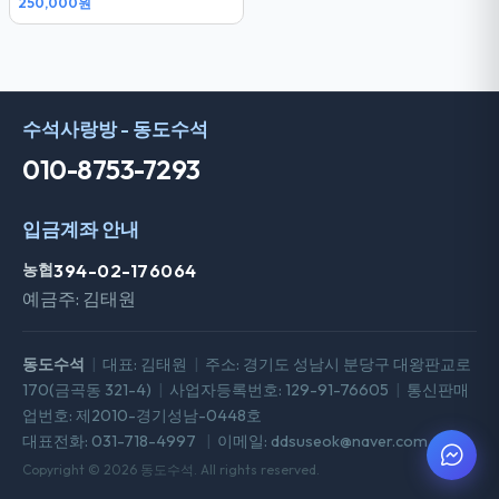
250,000원
전화문의
수석사랑방 - 동도수석
010-8753-7293
입금계좌 안내
농협
394-02-176064
예금주: 김태원
동도수석
|
대표: 김태원
|
주소: 경기도 성남시 분당구 대왕판교로
170(금곡동 321-4)
|
사업자등록번호: 129-91-76605
|
통신판매
업번호: 제2010-경기성남-0448호
대표전화: 031-718-4997
|
이메일: ddsuseok@naver.com
Copyright © 2026 동도수석. All rights reserved.