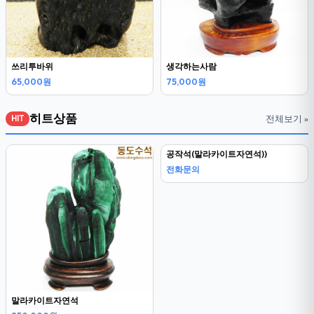
쓰리투바위
생각하는사람
65,000원
75,000원
히트상품
전체보기 »
HIT
말라카이트자연석
공작석(말라카이트자연석))