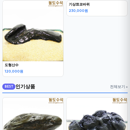
도형산수
기상쬬코바위
120,000원
230,000원
인기상품
전체보기 »
BEST