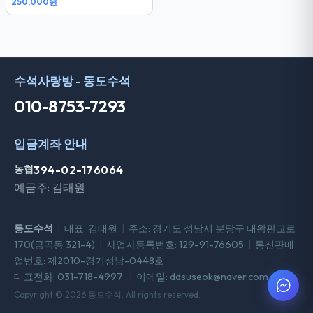
250,000원
전화문의
수석사랑방 - 동도수석
010-8753-7293
입금계좌 안내
농협
394-02-176064
예금주: 김태원
동도수석
|
대표: 김태원
|
주소: 경기도 성남시 분당구 대왕판교로
170(금곡동 321-4)
|
사업자등록번호: 129-91-76605
|
통신판매
업번호: 제2010-경기성남-0448호
대표전화: 031-718-4997
|
이메일: ddsuseok@naver.com
Copyright © 2026 동도수석. All rights reserved.