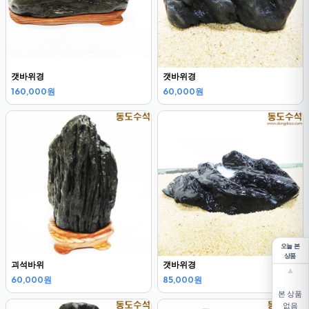
갯바위경
갯바위경
160,000원
60,000원
오늘 본
상품
괴석바위
갯바위경
▲
60,000원
85,000원
본 상품
없음