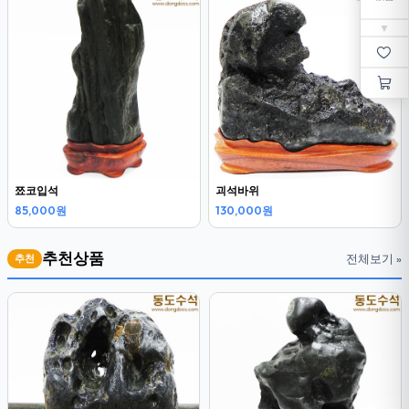
▼
쬬코입석
괴석바위
85,000원
130,000원
추천상품
전체보기 »
추천