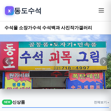
동도수석
x
수석몰
소장가수석
수석백과
사진작가갤러리
신상품
전체보기 »
NEW