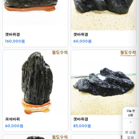
갯바위경
갯바위경
160,000원
60,000원
오늘 본
상품
괴석바위
갯바위경
▲
60,000원
85,000원
본 상품
없음