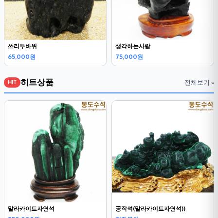
쓰리투바위
생각하는사람
65,000원
75,000원
히트상품
전체보기 »
HIT
말라카이트자연석
공작석(말라카이트자연석))