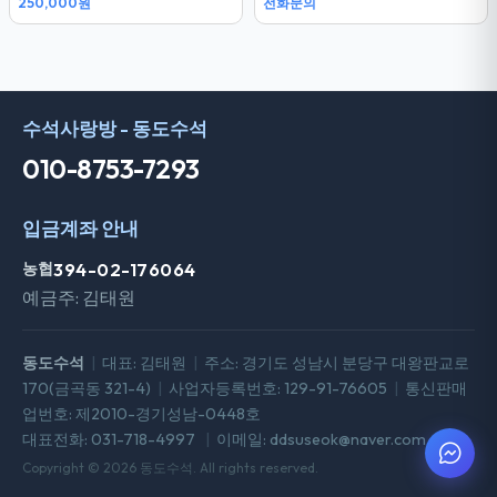
250,000원
전화문의
수석사랑방 - 동도수석
010-8753-7293
입금계좌 안내
농협
394-02-176064
예금주: 김태원
동도수석
|
대표: 김태원
|
주소: 경기도 성남시 분당구 대왕판교로
170(금곡동 321-4)
|
사업자등록번호: 129-91-76605
|
통신판매
업번호: 제2010-경기성남-0448호
대표전화: 031-718-4997
|
이메일: ddsuseok@naver.com
Copyright © 2026 동도수석. All rights reserved.