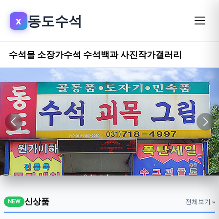
동도수석
x
수석몰
소장가수석
수석백과
사진작가갤러리
신상품
전체보기 »
NEW