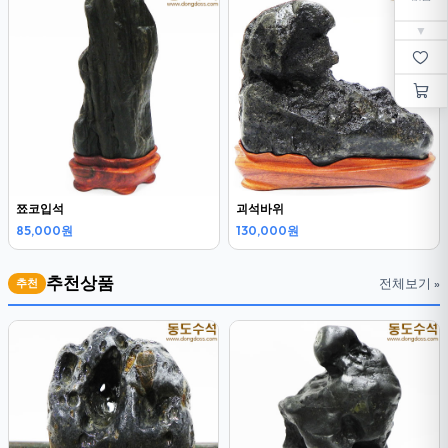
▼
쬬코입석
괴석바위
85,000원
130,000원
추천상품
전체보기 »
추천