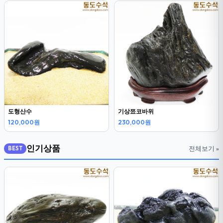
도형산수
기상쬬코바위
120,000원
230,000원
인기상품
전체보기 »
BEST