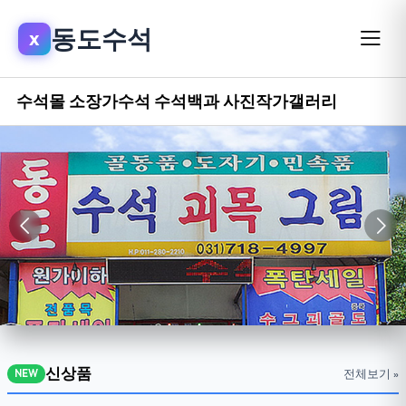
동도수석
x
수석몰
소장가수석
수석백과
사진작가갤러리
신상품
전체보기 »
NEW