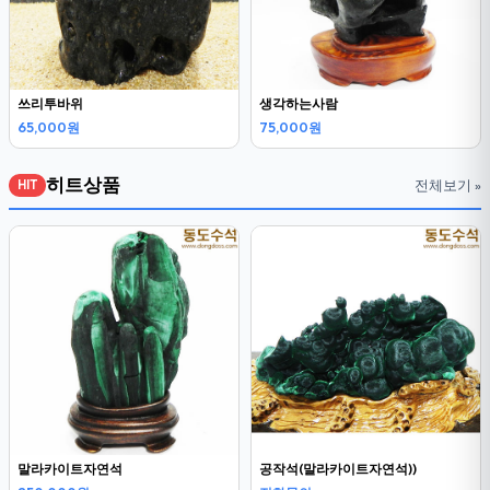
쓰리투바위
생각하는사람
65,000원
75,000원
히트상품
전체보기 »
HIT
말라카이트자연석
공작석(말라카이트자연석))