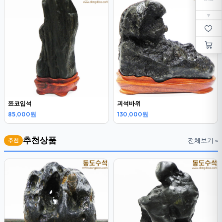
▼
쬬코입석
괴석바위
85,000원
130,000원
추천상품
전체보기 »
추천