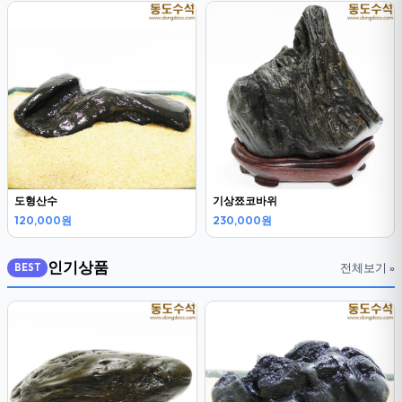
도형산수
기상쬬코바위
120,000원
230,000원
인기상품
전체보기 »
BEST