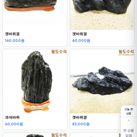
갯바위경
갯바위경
160,000원
60,000원
오늘 본
상품
괴석바위
갯바위경
▲
60,000원
85,000원
본 상품
없음