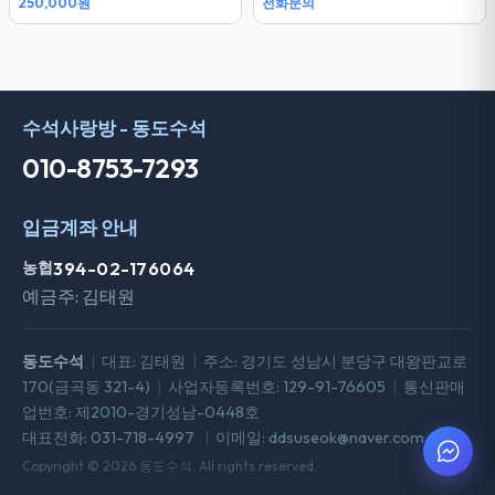
250,000원
전화문의
수석사랑방 - 동도수석
010-8753-7293
입금계좌 안내
농협
394-02-176064
예금주: 김태원
동도수석
|
대표: 김태원
|
주소: 경기도 성남시 분당구 대왕판교로
170(금곡동 321-4)
|
사업자등록번호: 129-91-76605
|
통신판매
업번호: 제2010-경기성남-0448호
대표전화: 031-718-4997
|
이메일: ddsuseok@naver.com
Copyright © 2026 동도수석. All rights reserved.