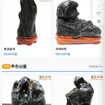
▼
쬬코입석
괴석바위
85,000원
130,000원
추천상품
전체보기 »
추천