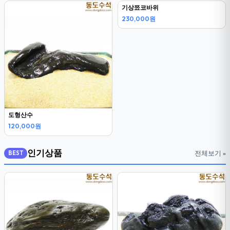
도형산수
기상쬬코바위
120,000원
230,000원
인기상품
전체보기 »
BEST