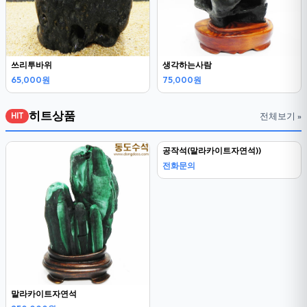
쓰리투바위
생각하는사람
65,000원
75,000원
히트상품
전체보기 »
HIT
말라카이트자연석
공작석(말라카이트자연석))