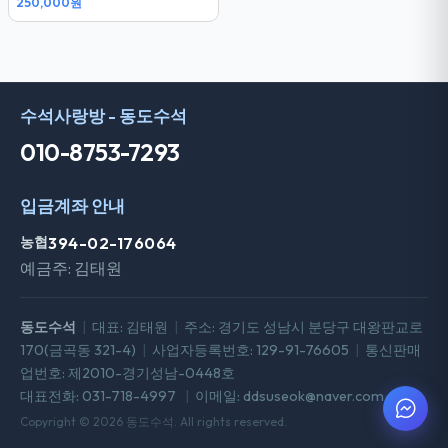
250,000원
전화문의
수석사랑방 - 동도수석
010-8753-7293
입금계좌 안내
농협
394-02-176064
예금주: 김태원
동도수석
|
대표: 김태원
|
주소: 경기도 성남시 분당구 대왕판교로
170(금곡동 321-4)
|
사업자등록번호: 129-91-76605
|
통신판매
업번호: 제2010-경기성남-0448호
대표전화: 031-718-4997
|
이메일: ddsuseok@naver.com
Copyright © 2026 동도수석. All rights reserved.