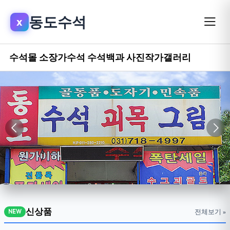
동도수석
x
수석몰
소장가수석
수석백과
사진작가갤러리
신상품
전체보기 »
NEW