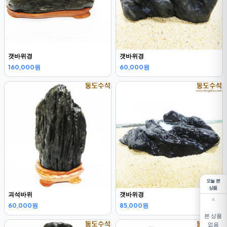
갯바위경
갯바위경
160,000원
60,000원
오늘 본
상품
괴석바위
갯바위경
▲
60,000원
85,000원
본 상품
없음