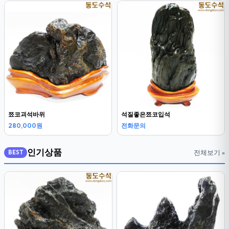
쬬코괴석바위
석질좋은쬬코입석
280,000원
전화문의
인기상품
전체보기 »
BEST