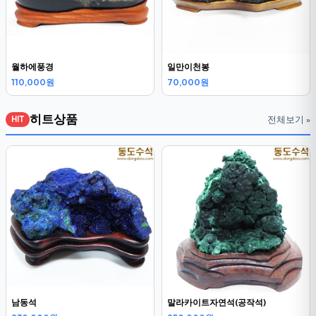
월하에풍경
일만이천봉
110,000원
70,000원
히트상품
전체보기 »
HIT
남동석
말라카이트자연석(공작석)