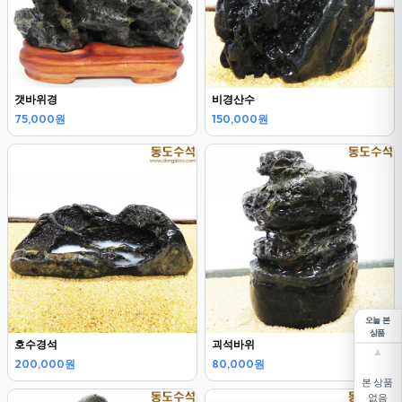
갯바위경
비경산수
75,000원
150,000원
오늘 본
상품
호수경석
괴석바위
▲
200,000원
80,000원
본 상품
없음