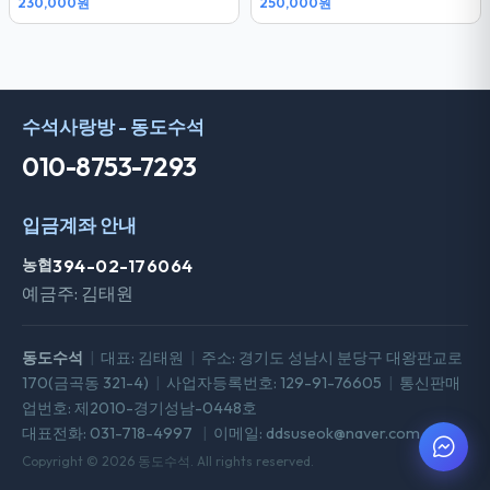
230,000원
250,000원
수석사랑방 - 동도수석
010-8753-7293
입금계좌 안내
농협
394-02-176064
예금주: 김태원
동도수석
|
대표: 김태원
|
주소: 경기도 성남시 분당구 대왕판교로
170(금곡동 321-4)
|
사업자등록번호: 129-91-76605
|
통신판매
업번호: 제2010-경기성남-0448호
대표전화: 031-718-4997
|
이메일: ddsuseok@naver.com
Copyright © 2026 동도수석. All rights reserved.