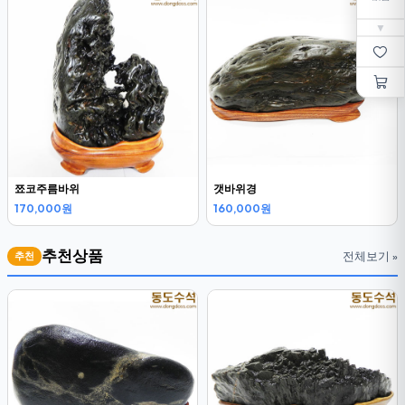
▼
쬬코주름바위
갯바위경
170,000원
160,000원
추천상품
전체보기 »
추천