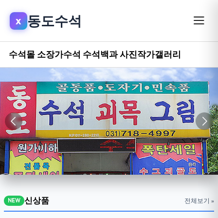
동도수석
x
수석몰
소장가수석
수석백과
사진작가갤러리
신상품
전체보기 »
NEW