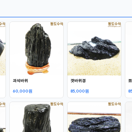
괴석바위
갯바위경
쬬
60,000원
85,000원
8