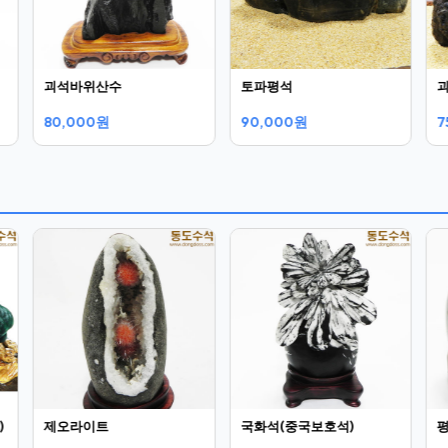
괴석바위산수
토파평석
80,000원
90,000원
7
)
제오라이트
국화석(중국보호석)
평