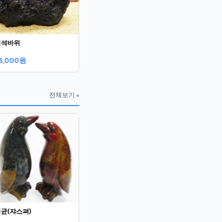
괴석바위
5,000원
전체보기 »
암모니아라이트
칠보석
230,000원
140,000
균(쟈스펴)