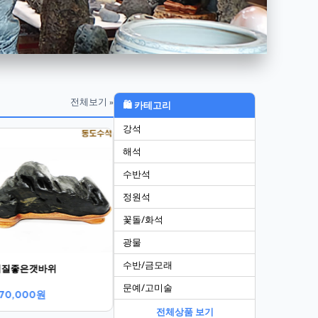
전체보기 »
🛍 카테고리
강석
비경쬬코
천하제일봉
해석
300,000원
전화문의
수반석
정원석
꽃돌/화석
광물
수반/금모래
석질좋은갯바위
문예/고미술
70,000원
전체상품 보기