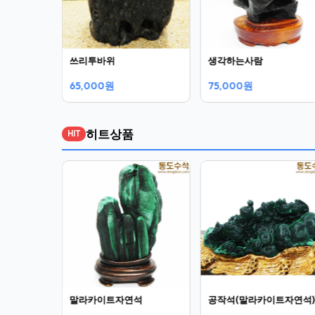
쓰리투바위
생각하는사람
65,000원
75,000원
히트상품
HIT
(공작석)
말라카이트자연석
공작석(말라카이트자연석)