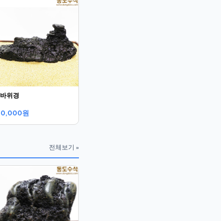
바위경
30,000원
전체보기 »
병풍바위
3투괴석바
60,000원
65,000원