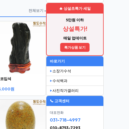
🔥 상설초특가 세일
전체보기 »
5만원 이하
상설특가!
매일 업데이트
특가상품 보기
바로가기
소장가수석
코입석
수석백과
5,000원
사진작가갤러리
📞 고객센터
대표전화
031-718-4997
010-8753-7293