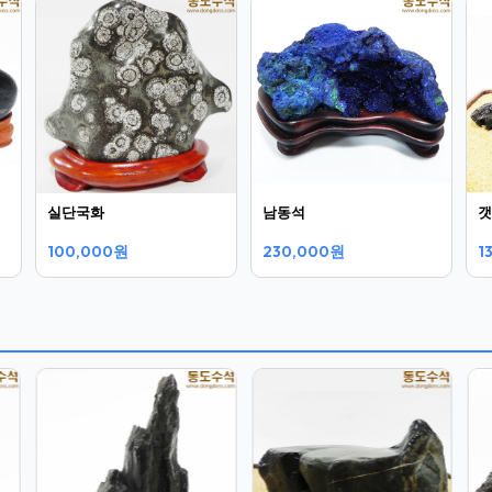
실단국화
남동석
갯
100,000원
230,000원
1