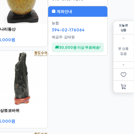
🏦 계좌안내
농협
오늘 본
나리동산
394-02-176064
상품
예금주: 김태원
▲
5,000원
🚚 50,000원 이상 무료배송!
본 상품
없음
▼
상쬬코바위
5,000원