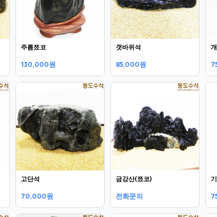
주름쬬코
갯바위석
개
130,000원
85,000원
7
고단석
금강산(쬬코)
기
70,000원
전화문의
7