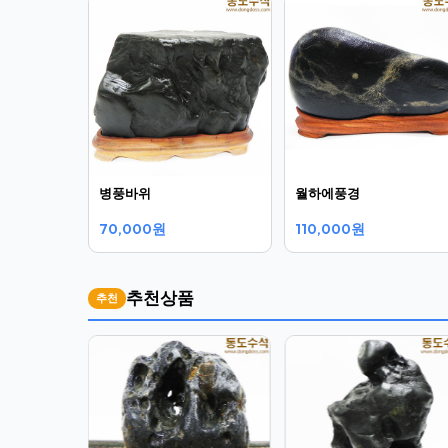
병풍바위
월하에풍경
70,000원
110,000원
추천상품
추천