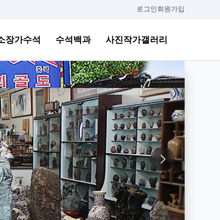
로그인
회원가입
소장가수석
수석백과
사진작가갤러리