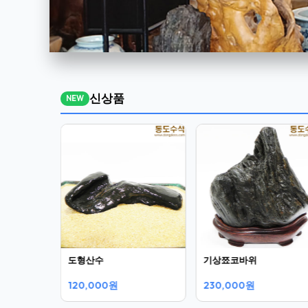
신상품
NEW
도형산수
기상쬬코바위
120,000원
230,000원