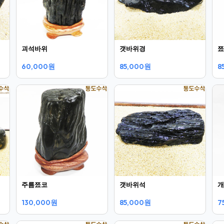
괴석바위
갯바위경
쬬
60,000원
85,000원
8
주름쬬코
갯바위석
개
130,000원
85,000원
7