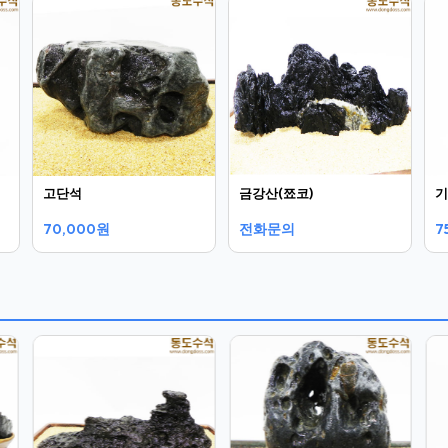
고단석
금강산(쬬코)
기
70,000원
전화문의
7