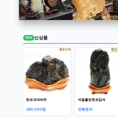
신상품
NEW
쬬코괴석바위
석질좋은쬬코입석
280,000원
전화문의