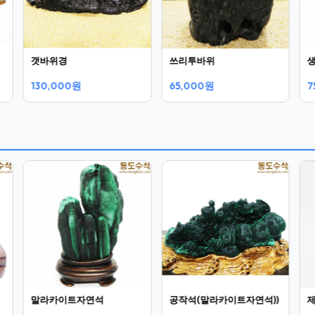
갯바위경
쓰리투바위
130,000원
65,000원
7
말라카이트자연석
공작석(말라카이트자연석))