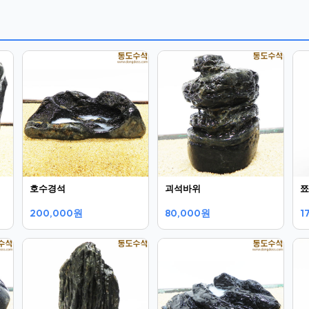
호수경석
괴석바위
쬬
200,000원
80,000원
1