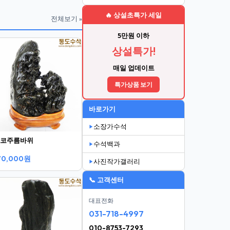
🔥 상설초특가 세일
전체보기 »
5만원 이하
상설특가!
매일 업데이트
특가상품 보기
바로가기
소장가수석
코주름바위
수석백과
70,000원
사진작가갤러리
📞 고객센터
대표전화
031-718-4997
010-8753-7293