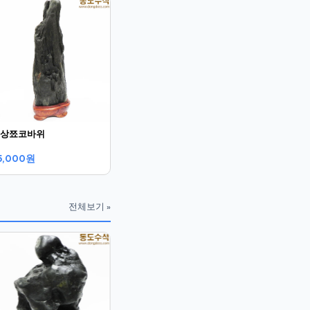
상쬬코바위
5,000원
전체보기 »
괴석바위산수
토파평석
80,000원
90,000