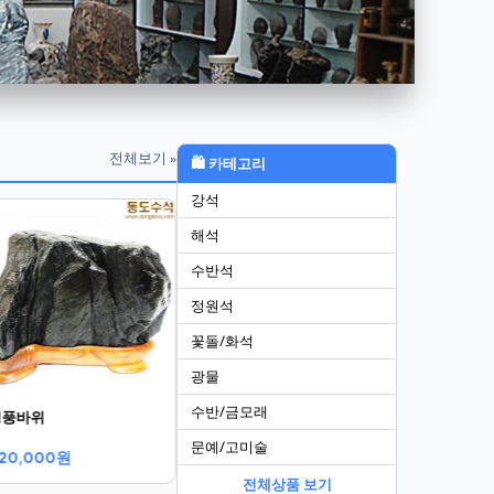
전체보기 »
🛍 카테고리
강석
도형산수
기상쬬코바
해석
120,000원
230,000
수반석
정원석
꽃돌/화석
광물
수반/금모래
병풍바위
문예/고미술
20,000원
전체상품 보기