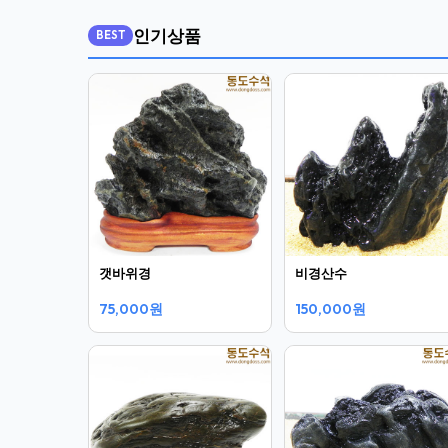
인기상품
BEST
갯바위경
비경산수
75,000원
150,000원