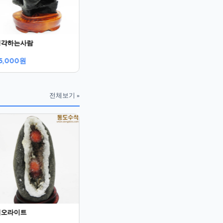
생각하는사람
5,000원
전체보기 »
국화석(중국보호석)
평균(쟈스펴
170,000원
250,000
제오라이트