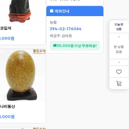
🏦 계좌안내
농협
오늘 본
코입석
394-02-176064
상품
예금주: 김태원
▲
5,000원
🚚 50,000원 이상 무료배송!
본 상품
없음
▼
나리동산
5,000원