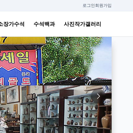
로그인
회원가입
소장가수석
수석백과
사진작가갤러리