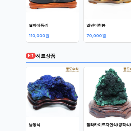
월하에풍경
일만이천봉
110,000원
70,000원
히트상품
HIT
남동석
말라카이트자연석(공작석)