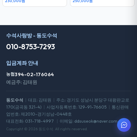
230,000원
250,000원
수석사랑방 - 동도수석
010-8753-7293
입금계좌 안내
농협
394-02-176064
예금주: 김태원
동도수석
|
대표: 김태원
|
주소: 경기도 성남시 분당구 대왕판교로
170(금곡동 321-4)
|
사업자등록번호: 129-91-76605
|
통신판매
업번호: 제2010-경기성남-0448호
대표전화: 031-718-4997
|
이메일: ddsuseok@naver.com
Copyright © 2026 동도수석. All rights reserved.