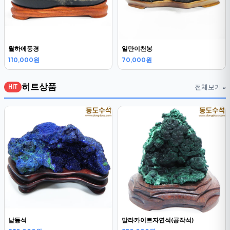
월하에풍경
일만이천봉
110,000원
70,000원
히트상품
전체보기 »
HIT
남동석
말라카이트자연석(공작석)