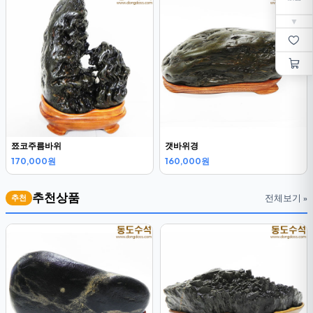
▼
쬬코주름바위
갯바위경
170,000원
160,000원
추천상품
전체보기 »
추천