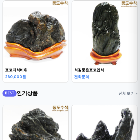
쬬코괴석바위
석질좋은쬬코입석
280,000원
전화문의
인기상품
전체보기 »
BEST