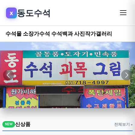
동도수석
x
수석몰
소장가수석
수석백과
사진작가갤러리
신상품
전체보기 »
NEW