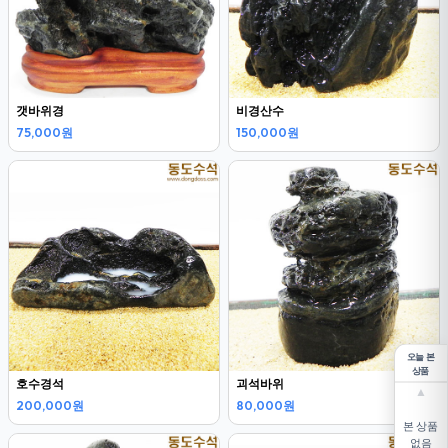
갯바위경
비경산수
75,000원
150,000원
오늘 본
상품
호수경석
괴석바위
▲
200,000원
80,000원
본 상품
없음