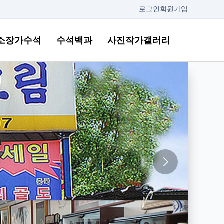
로그인
회원가입
소장가수석
수석백과
사진작가갤러리