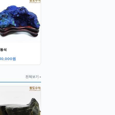
동석
30,000원
전체보기 »
괴석바위
병풍바위
75,000원
60,000