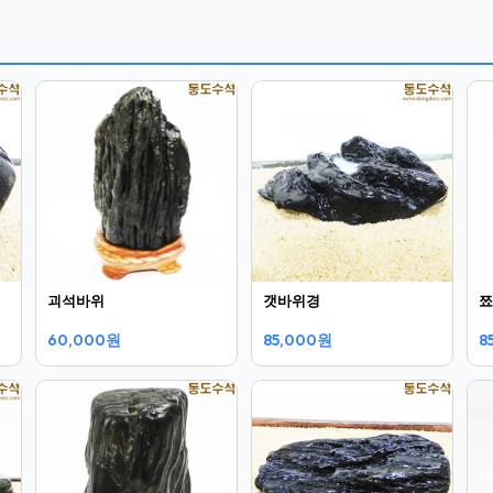
괴석바위
갯바위경
쬬
60,000원
85,000원
8