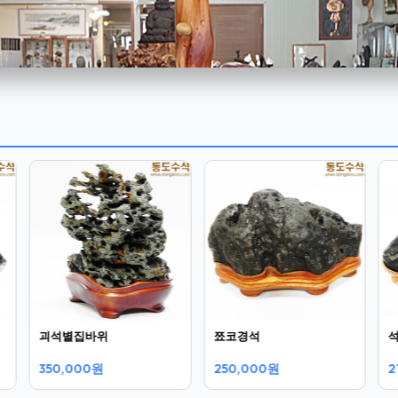
괴석별집바위
쬬코경석
350,000원
250,000원
2