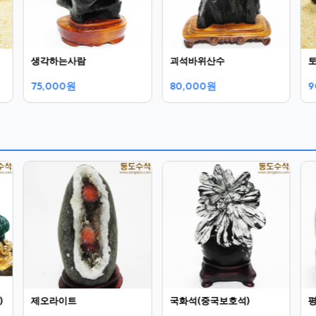
생각하는사람
괴석바위산수
75,000원
80,000원
9
)
제오라이트
국화석(중국보호석)
평