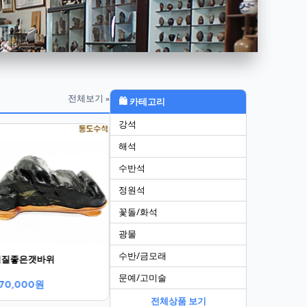
전체보기 »
🛍 카테고리
강석
비경쬬코
천하제일봉
해석
300,000원
전화문의
수반석
정원석
꽃돌/화석
광물
수반/금모래
석질좋은갯바위
문예/고미술
70,000원
전체상품 보기