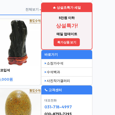
🔥 상설초특가 세일
전체보기 »
5만원 이하
상설특가!
매일 업데이트
특가상품 보기
바로가기
소장가수석
코입석
수석백과
5,000원
사진작가갤러리
📞 고객센터
대표전화
031-718-4997
010-8753-7293