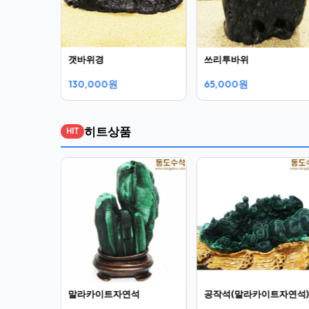
갯바위경
쓰리투바위
130,000원
65,000원
히트상품
HIT
(공작석)
말라카이트자연석
공작석(말라카이트자연석)