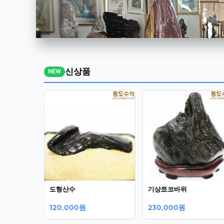
신상품
NEW
도형산수
기상쬬코바위
120,000원
230,000원