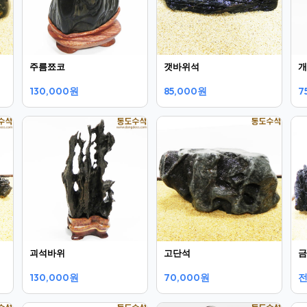
주름쬬코
갯바위석
개
130,000원
85,000원
7
괴석바위
고단석
금
130,000원
70,000원