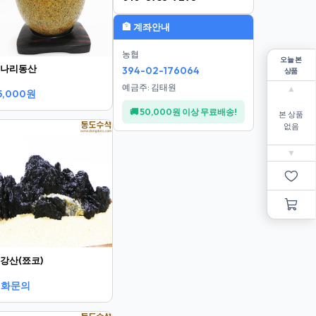
🏦 계좌안내
농협
오늘 본
나리동산
394-02-176064
상품
예금주: 김태원
▲
5,000원
🚚 50,000원 이상 무료배송!
본 상품
없음
▼
강산(쬬코)
전화문의