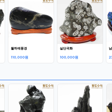
월하에풍경
실단국화
남
110,000원
100,000원
2