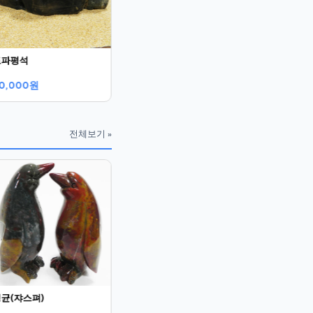
토파평석
0,000원
전체보기 »
암모니아라이트
칠보석
230,000원
140,000
균(쟈스펴)