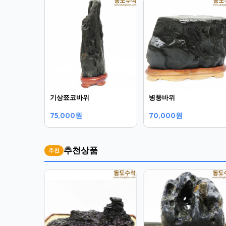
기상쬬코바위
병풍바위
75,000원
70,000원
추천상품
추천