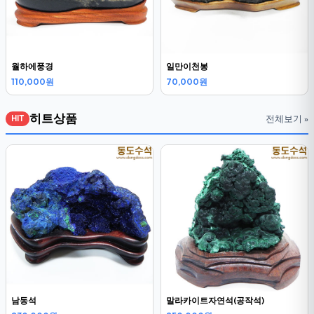
월하에풍경
일만이천봉
110,000원
70,000원
히트상품
전체보기 »
HIT
남동석
말라카이트자연석(공작석)