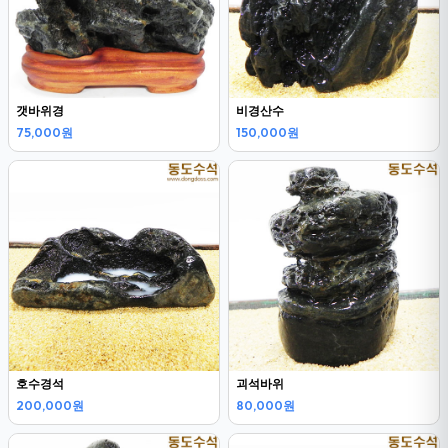
갯바위경
비경산수
75,000원
150,000원
호수경석
괴석바위
200,000원
80,000원