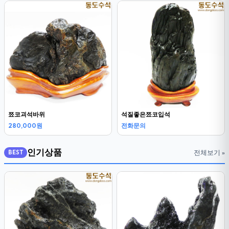
쬬코괴석바위
석질좋은쬬코입석
280,000원
전화문의
인기상품
전체보기 »
BEST