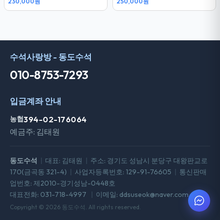
230,000원
250,000원
수석사랑방 - 동도수석
010-8753-7293
입금계좌 안내
농협
394-02-176064
예금주: 김태원
동도수석
|
대표: 김태원
|
주소: 경기도 성남시 분당구 대왕판교로
170(금곡동 321-4)
|
사업자등록번호: 129-91-76605
|
통신판매
업번호: 제2010-경기성남-0448호
대표전화: 031-718-4997
|
이메일: ddsuseok@naver.com
Copyright © 2026 동도수석. All rights reserved.