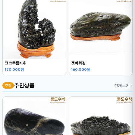
쬬코주름바위
갯바위경
170,000원
160,000원
추천상품
전체보기 »
추천