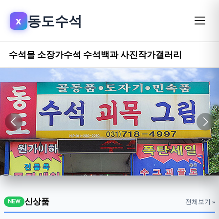
동도수석
x
수석몰
소장가수석
수석백과
사진작가갤러리
신상품
전체보기 »
NEW